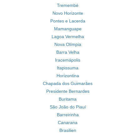
Tremembé
Novo Horizonte
Pontes e Lacerda
Mamanguape
Lagoa Vermelha
Nova Olímpia
Barra Velha
Iracemápolis
Itapissuma
Horizontina
Chapada dos Guimarães
Presidente Bernardes
Buritama
São João do Piauí
Barreirinha
Canarana
Brasilien