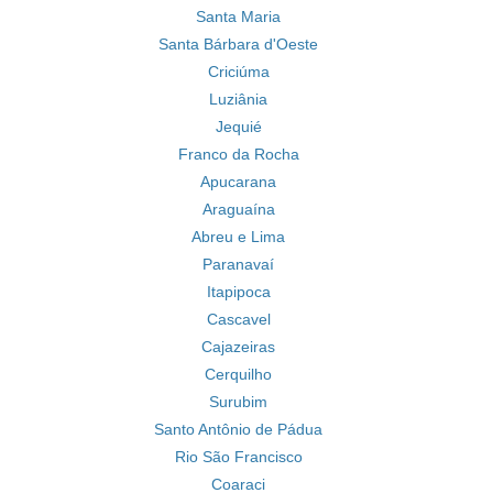
Santa Maria
Santa Bárbara d'Oeste
Criciúma
Luziânia
Jequié
Franco da Rocha
Apucarana
Araguaína
Abreu e Lima
Paranavaí
Itapipoca
Cascavel
Cajazeiras
Cerquilho
Surubim
Santo Antônio de Pádua
Rio São Francisco
Coaraci