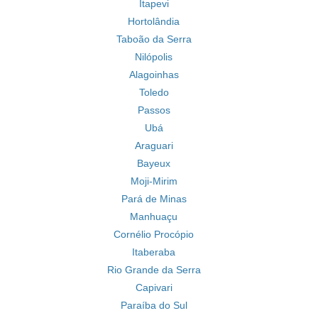
Itapevi
Hortolândia
Taboão da Serra
Nilópolis
Alagoinhas
Toledo
Passos
Ubá
Araguari
Bayeux
Moji-Mirim
Pará de Minas
Manhuaçu
Cornélio Procópio
Itaberaba
Rio Grande da Serra
Capivari
Paraíba do Sul