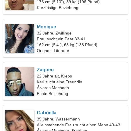
wunderschöne Frau
176 cm (5'10"), 89 kg (196 Pfund)
Kurzfristige Beziehung
Monique
32 Jahre, Zwillinge
Frau sucht ein Paar 33-41
162 cm (5'4"), 63 kg (138 Pfund)
Origami, Literatur
Zaqueu
22 Jahre alt, Krebs
Kerl sucht eine Freundin
Álvares Machado
Echte Beziehung
Gabriella
35 Jahre, Wassermann
Alleinstehende Frau sucht einen Mann 40-43
Álvares Machado, Brasilien