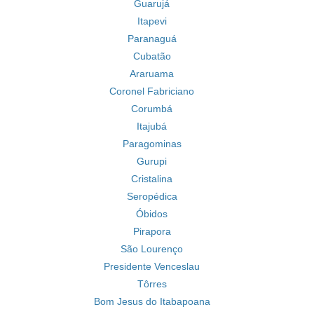
Guarujá
Itapevi
Paranaguá
Cubatão
Araruama
Coronel Fabriciano
Corumbá
Itajubá
Paragominas
Gurupi
Cristalina
Seropédica
Óbidos
Pirapora
São Lourenço
Presidente Venceslau
Tôrres
Bom Jesus do Itabapoana