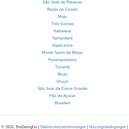
São José de Ribamar
Barão de Cocais
Moju
Três Coroas
Itabaiana
Tamandaré
Itapecerica
Monte Santo de Minas
Paranapanema
Tucumã
Bicas
Uruçuí
São José da Coroa Grande
Pão de Açúcar
Brasilien
© 2026, BraDatingGo |
Datenschutzbestimmungen
|
Nutzungsbedingungen
|