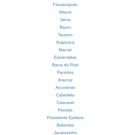
Florianópolis
Niterói
Serra
Bauru
Suzano
Arapiraca
Macaé
Esmeraldas
Barra do Piraí
Parintins
Aracruz
Arcoverde
Cabedelo
Cascavel
Penedo
Presidente Epitácio
Beberibe
Jacarezinho