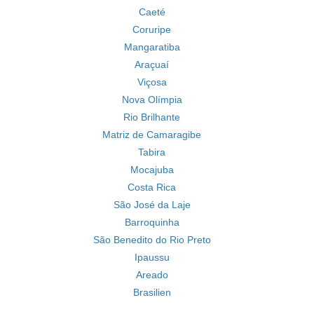
Caeté
Coruripe
Mangaratiba
Araçuaí
Viçosa
Nova Olímpia
Rio Brilhante
Matriz de Camaragibe
Tabira
Mocajuba
Costa Rica
São José da Laje
Barroquinha
São Benedito do Rio Preto
Ipaussu
Areado
Brasilien