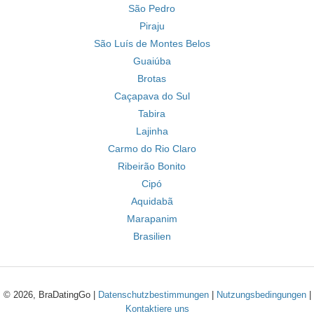
São Pedro
Piraju
São Luís de Montes Belos
Guaiúba
Brotas
Caçapava do Sul
Tabira
Lajinha
Carmo do Rio Claro
Ribeirão Bonito
Cipó
Aquidabã
Marapanim
Brasilien
© 2026, BraDatingGo |
Datenschutzbestimmungen
|
Nutzungsbedingungen
|
Kontaktiere uns