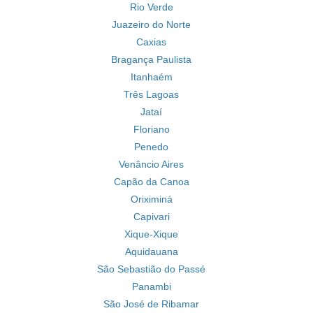
Rio Verde
Juazeiro do Norte
Caxias
Bragança Paulista
Itanhaém
Três Lagoas
Jataí
Floriano
Penedo
Venâncio Aires
Capão da Canoa
Oriximiná
Capivari
Xique-Xique
Aquidauana
São Sebastião do Passé
Panambi
São José de Ribamar