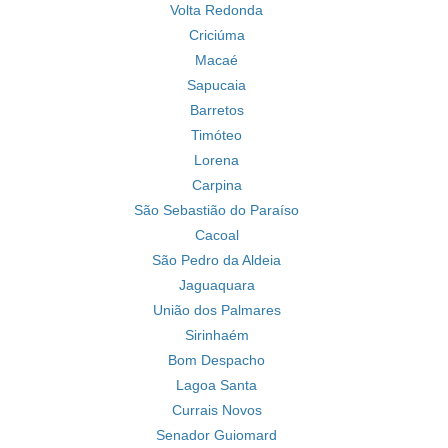
Volta Redonda
Criciúma
Macaé
Sapucaia
Barretos
Timóteo
Lorena
Carpina
São Sebastião do Paraíso
Cacoal
São Pedro da Aldeia
Jaguaquara
União dos Palmares
Sirinhaém
Bom Despacho
Lagoa Santa
Currais Novos
Senador Guiomard