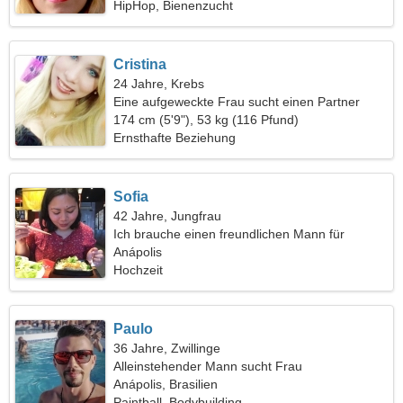
HipHop, Bienenzucht
Cristina
24 Jahre, Krebs
Eine aufgeweckte Frau sucht einen Partner
174 cm (5'9"), 53 kg (116 Pfund)
Ernsthafte Beziehung
Sofia
42 Jahre, Jungfrau
Ich brauche einen freundlichen Mann für
Romantik
Anápolis
Hochzeit
Paulo
36 Jahre, Zwillinge
Alleinstehender Mann sucht Frau
Anápolis, Brasilien
Paintball, Bodybuilding