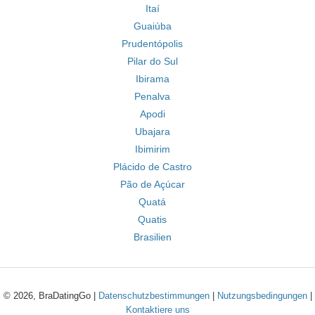
Itaí
Guaiúba
Prudentópolis
Pilar do Sul
Ibirama
Penalva
Apodi
Ubajara
Ibimirim
Plácido de Castro
Pão de Açúcar
Quatá
Quatis
Brasilien
© 2026, BraDatingGo |
Datenschutzbestimmungen
|
Nutzungsbedingungen
|
Kontaktiere uns