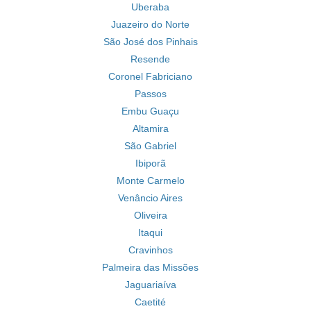
Uberaba
Juazeiro do Norte
São José dos Pinhais
Resende
Coronel Fabriciano
Passos
Embu Guaçu
Altamira
São Gabriel
Ibiporã
Monte Carmelo
Venâncio Aires
Oliveira
Itaqui
Cravinhos
Palmeira das Missões
Jaguariaíva
Caetité