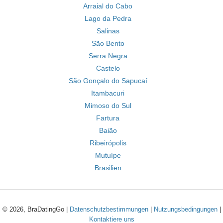
Arraial do Cabo
Lago da Pedra
Salinas
São Bento
Serra Negra
Castelo
São Gonçalo do Sapucaí
Itambacuri
Mimoso do Sul
Fartura
Baião
Ribeirópolis
Mutuípe
Brasilien
© 2026, BraDatingGo |
Datenschutzbestimmungen
|
Nutzungsbedingungen
|
Kontaktiere uns