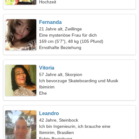
Hochzeit
Fernanda
21 Jahre alt, Zwillinge
Eine mysteriöse Frau für dich
169 cm (5'7"), 48 kg (105 Pfund)
Ernsthafte Beziehung
Vitoria
57 Jahre alt, Skorpion
Ich bevorzuge Skateboarding und Musik
Ibimirim
Ehe
Leandro
42 Jahre, Steinbock
Ich bin Ingenieurin, ich brauche eine
außergewöhnliche Frau
Ibimirim, Brasilien
Echte Beziehung