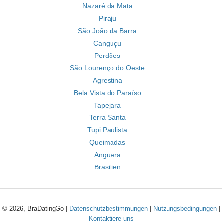
Nazaré da Mata
Piraju
São João da Barra
Canguçu
Perdões
São Lourenço do Oeste
Agrestina
Bela Vista do Paraíso
Tapejara
Terra Santa
Tupi Paulista
Queimadas
Anguera
Brasilien
© 2026, BraDatingGo |
Datenschutzbestimmungen
|
Nutzungsbedingungen
|
Kontaktiere uns