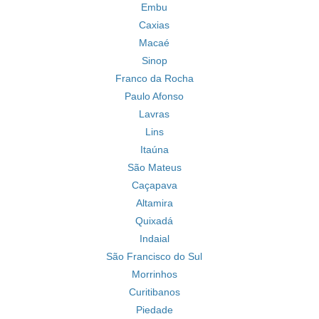
Embu
Caxias
Macaé
Sinop
Franco da Rocha
Paulo Afonso
Lavras
Lins
Itaúna
São Mateus
Caçapava
Altamira
Quixadá
Indaial
São Francisco do Sul
Morrinhos
Curitibanos
Piedade