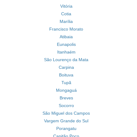
Vitória
Cotia
Marília
Francisco Morato
Atibaia
Eunapolis
Itanhaém
São Lourenço da Mata
Carpina
Boituva
Tupã
Mongaguá
Breves
Socorro
São Miguel dos Campos
Vargem Grande do Sul
Porangatu
Capitão Poço