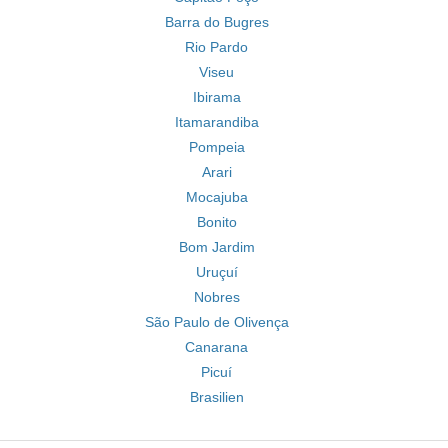
Barra do Bugres
Rio Pardo
Viseu
Ibirama
Itamarandiba
Pompeia
Arari
Mocajuba
Bonito
Bom Jardim
Uruçuí
Nobres
São Paulo de Olivença
Canarana
Picuí
Brasilien