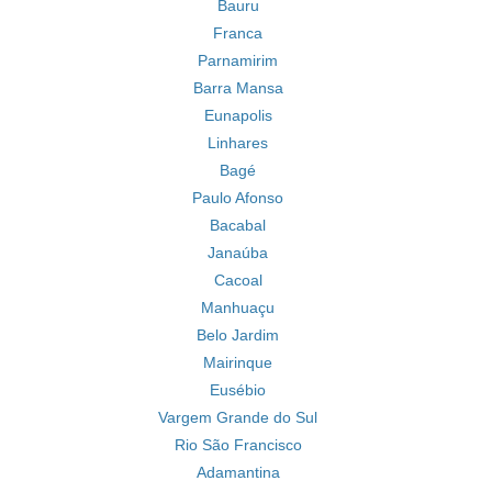
Bauru
Franca
Parnamirim
Barra Mansa
Eunapolis
Linhares
Bagé
Paulo Afonso
Bacabal
Janaúba
Cacoal
Manhuaçu
Belo Jardim
Mairinque
Eusébio
Vargem Grande do Sul
Rio São Francisco
Adamantina