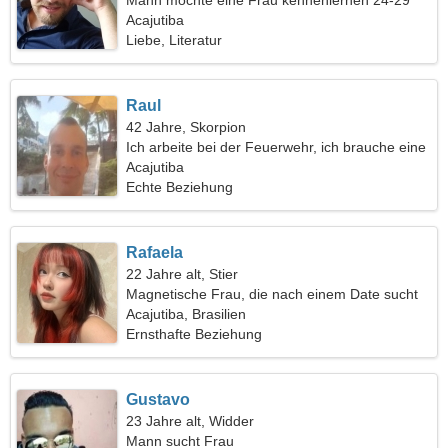
Mann möchte eine Frau kennenlernen 24-29
Acajutiba
Liebe, Literatur
Raul
42 Jahre, Skorpion
Ich arbeite bei der Feuerwehr, ich brauche eine
verspielte Frau
Acajutiba
Echte Beziehung
Rafaela
22 Jahre alt, Stier
Magnetische Frau, die nach einem Date sucht
Acajutiba, Brasilien
Ernsthafte Beziehung
Gustavo
23 Jahre alt, Widder
Mann sucht Frau