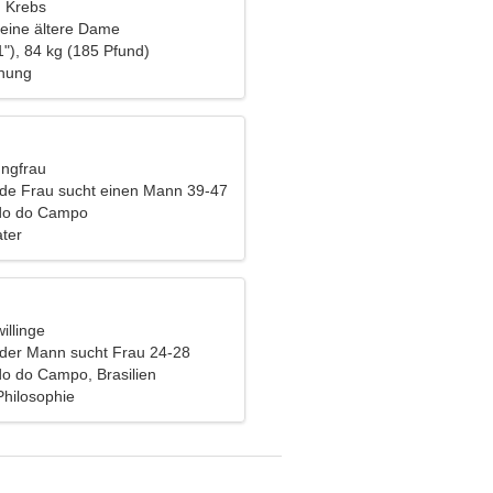
, Krebs
eine ältere Dame
"), 84 kg (185 Pfund)
ehung
ungfrau
nde Frau sucht einen Mann 39-47
do do Campo
ter
illinge
nder Mann sucht Frau 24-28
o do Campo, Brasilien
Philosophie