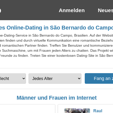
Anmelden
Neues
es Online-Dating in São Bernardo do Campo,
ine-Dating-Service in São Bernardo do Campo, Brasilien. Auf der Websit
ien finden und durch virtuelle Kommunikation eine romantische Beziehu
d romantischen Partner finden. Treffen Sie Benutzer und kommunizier
te Suchmaschine, um mit Frauen jeden Alters zu chatten. Das Projekt wi
Freunde zu finden. Treten Sie einer kostenlosen Dating-Site in São Be
Männer und Frauen im Internet
Raul