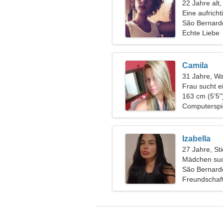
22 Jahre alt,
Eine aufrich
Beziehung
São Bernard
Echte Liebe
Camila
31 Jahre, W
Frau sucht e
163 cm (5'5"
Computerspi
Izabella
27 Jahre, Sti
Mädchen suc
São Bernard
Freundschaf