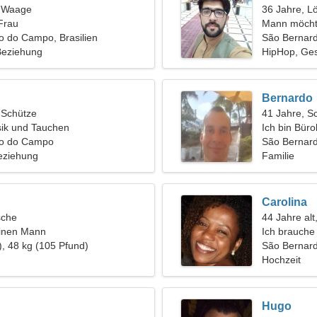
, Waage
36 Jahre, L
Frau
Mann möcht
o do Campo, Brasilien
São Bernar
 Beziehung
HipHop, Ges
Bernardo
, Schütze
41 Jahre, S
sik und Tauchen
Ich bin Büro
do do Campo
wundervolle
São Bernard
eziehung
Familie
Carolina
sche
44 Jahre al
einen Mann
Ich brauche
), 48 kg (105 Pfund)
São Bernar
Hochzeit
Hugo