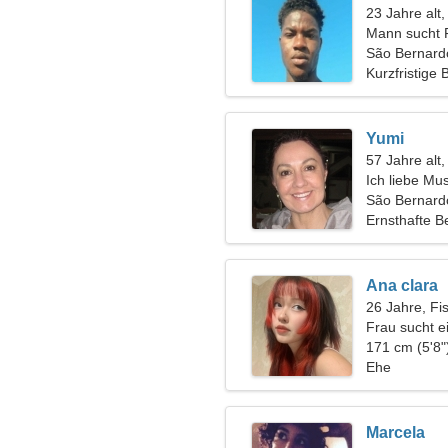
23 Jahre alt
Mann sucht 
São Bernard
Kurzfristige
Yumi
57 Jahre alt
Ich liebe Mu
São Bernar
Ernsthafte B
Ana clara
26 Jahre, Fi
Frau sucht 
171 cm (5'8"
Ehe
Marcela