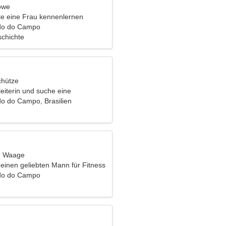
öwe
e eine Frau kennenlernen
do do Campo
chichte
chütze
leiterin und suche eine
 Frau
o do Campo, Brasilien
t, Waage
 einen geliebten Mann für Fitness
do do Campo