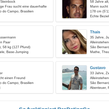
 Steinbock
58 Jahre alt
tige Frau sucht eine dauerhafte
Mann sucht 
o do Campo, Brasilien
178 cm (5'11
Echte Bezi
Thais
assermann
35 Jahre, J
in Paar
Alleinstehe
), 58 kg (127 Pfund)
São Bernar
ele, Base-Jumping
Mathe, Thea
Gustavo
er
33 Jahre, Zw
ht einen Freund
Alleinstehe
o do Campo, Brasilien
São Bernard
t
Abenteuer, 