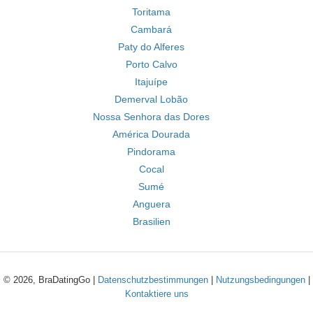
Toritama
Cambará
Paty do Alferes
Porto Calvo
Itajuípe
Demerval Lobão
Nossa Senhora das Dores
América Dourada
Pindorama
Cocal
Sumé
Anguera
Brasilien
© 2026, BraDatingGo |
Datenschutzbestimmungen
|
Nutzungsbedingungen
|
Kontaktiere uns