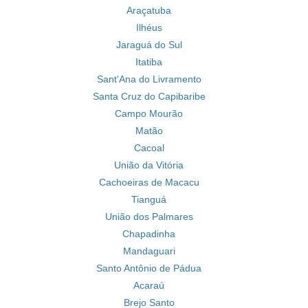
Araçatuba
Ilhéus
Jaraguá do Sul
Itatiba
Sant'Ana do Livramento
Santa Cruz do Capibaribe
Campo Mourão
Matão
Cacoal
União da Vitória
Cachoeiras de Macacu
Tianguá
União dos Palmares
Chapadinha
Mandaguari
Santo Antônio de Pádua
Acaraú
Brejo Santo