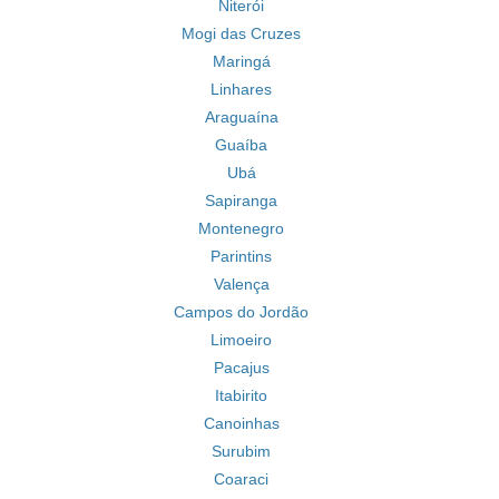
Niterói
Mogi das Cruzes
Maringá
Linhares
Araguaína
Guaíba
Ubá
Sapiranga
Montenegro
Parintins
Valença
Campos do Jordão
Limoeiro
Pacajus
Itabirito
Canoinhas
Surubim
Coaraci