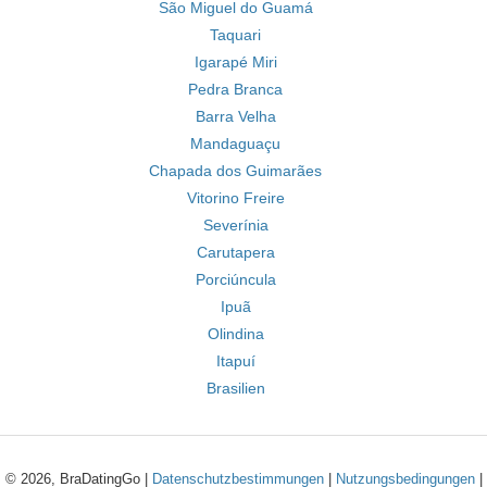
São Miguel do Guamá
Taquari
Igarapé Miri
Pedra Branca
Barra Velha
Mandaguaçu
Chapada dos Guimarães
Vitorino Freire
Severínia
Carutapera
Porciúncula
Ipuã
Olindina
Itapuí
Brasilien
© 2026, BraDatingGo |
Datenschutzbestimmungen
|
Nutzungsbedingungen
|