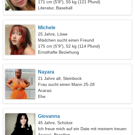
171 cm (5'8"), 55 kg (121 Pfund)
Literatur, Baseball
Michele
25 Jahre, Löwe
Mädchen sucht einen Freund
175 cm (5'9"), 52 kg (114 Pfund)
Ernsthafte Beziehung
Nayara
21 Jahre alt, Steinbock
Frau sucht einen Mann 25-28
Acaraú
Ehe
Giovanna
45 Jahre, Schütze
Ich freue mich auf ein Date mit meinem treuen
Freund
Acaraú, Brasilien