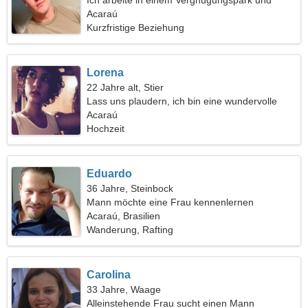
Ich arbeite in einem Vergnügungspark und
suche eine nette Frau
Acaraú
Kurzfristige Beziehung
Lorena
22 Jahre alt, Stier
Lass uns plaudern, ich bin eine wundervolle
Frau
Acaraú
Hochzeit
Eduardo
36 Jahre, Steinbock
Mann möchte eine Frau kennenlernen
Acaraú, Brasilien
Wanderung, Rafting
Carolina
33 Jahre, Waage
Alleinstehende Frau sucht einen Mann