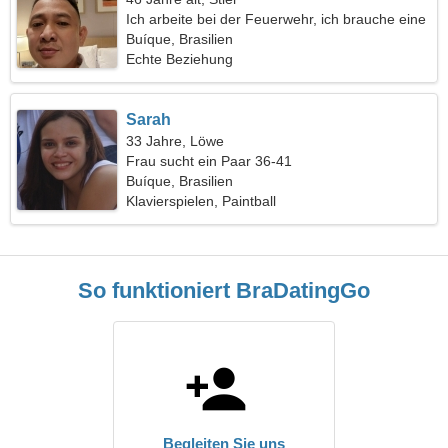
Ich arbeite bei der Feuerwehr, ich brauche eine
schöne Frau
Buíque, Brasilien
Echte Beziehung
Sarah
33 Jahre, Löwe
Frau sucht ein Paar 36-41
Buíque, Brasilien
Klavierspielen, Paintball
So funktioniert BraDatingGo
Begleiten Sie uns