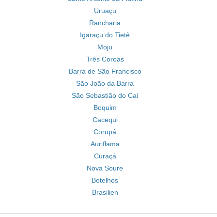
Uruaçu
Rancharia
Igaraçu do Tietê
Moju
Três Coroas
Barra de São Francisco
São João da Barra
São Sebastião do Caí
Boquim
Cacequi
Corupá
Auriflama
Curaçá
Nova Soure
Botelhos
Brasilien