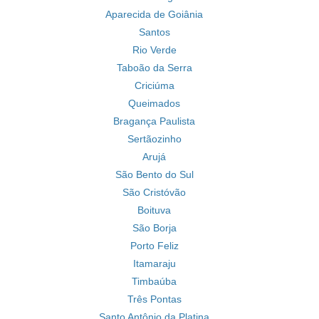
Aparecida de Goiânia
Santos
Rio Verde
Taboão da Serra
Criciúma
Queimados
Bragança Paulista
Sertãozinho
Arujá
São Bento do Sul
São Cristóvão
Boituva
São Borja
Porto Feliz
Itamaraju
Timbaúba
Três Pontas
Santo Antônio da Platina