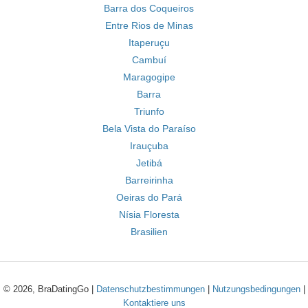
Barra dos Coqueiros
Entre Rios de Minas
Itaperuçu
Cambuí
Maragogipe
Barra
Triunfo
Bela Vista do Paraíso
Irauçuba
Jetibá
Barreirinha
Oeiras do Pará
Nísia Floresta
Brasilien
© 2026, BraDatingGo |
Datenschutzbestimmungen
|
Nutzungsbedingungen
|
Kontaktiere uns