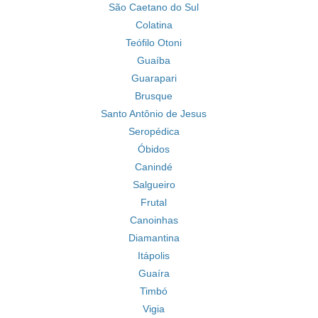
São Caetano do Sul
Colatina
Teófilo Otoni
Guaíba
Guarapari
Brusque
Santo Antônio de Jesus
Seropédica
Óbidos
Canindé
Salgueiro
Frutal
Canoinhas
Diamantina
Itápolis
Guaíra
Timbó
Vigia