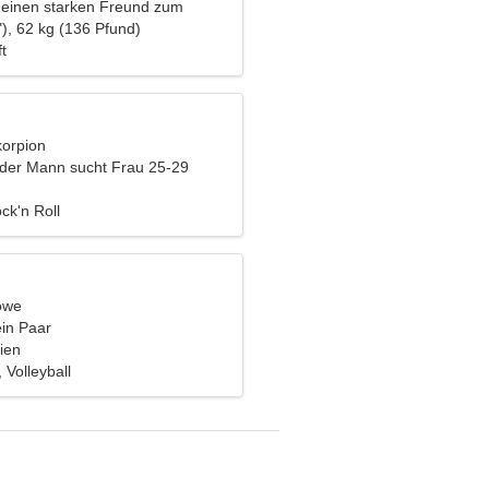
 einen starken Freund zum
), 62 kg (136 Pfund)
t
korpion
nder Mann sucht Frau 25-29
ock'n Roll
öwe
ein Paar
lien
 Volleyball