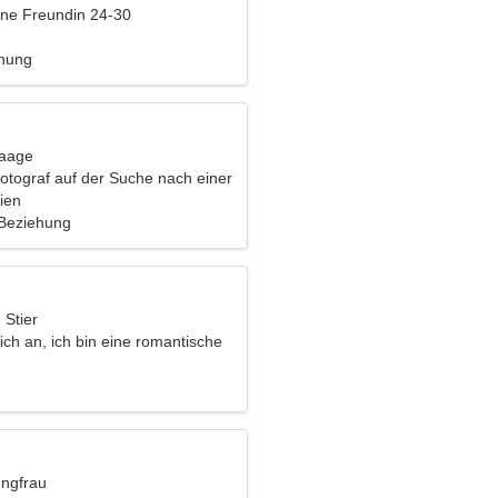
eine Freundin 24-30
ehung
Waage
Fotograf auf der Suche nach einer
Frau
lien
 Beziehung
 Stier
ch an, ich bin eine romantische
ungfrau