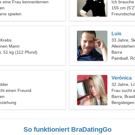
 eine Frau kennenlernen
Ich brauche
ien
Skifahren
155 cm (5'2"
tarre spielen
Freundschaf
Luis
, Krebs
33 Jahre, S
einen Mann
Alleinstehe
), 51 kg (112 Pfund)
Barra
Paintball, R
Verônica
dder
32 Jahre, L
ht einen Freund
Frau sucht 
ien
Barra, Brasi
eziehung
Bergsteigen,
So funktioniert BraDatingGo