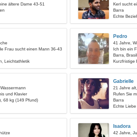
eine ältere Dame 43-51
Kerl sucht 
ien
Barra
Echte Bezi
Pedro
sche
41 Jahre, 
de Frau sucht einen Mann 36-43
Ich bin ein 
anmutigen 
Barra, Brasi
n, Leichtathletik
Kurzfristige
Gabrielle
t, Wassermann
21 Jahre alt,
is und Klavier
Rufen Sie mi
), 68 kg (149 Pfund)
Frau
Barra
Echte Liebe
Isadora
hütze
42 Jahre, J