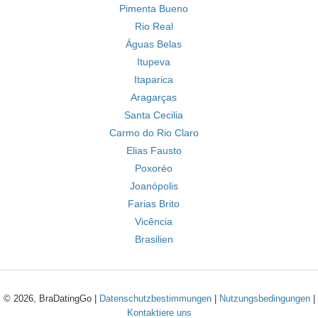
Pimenta Bueno
Rio Real
Águas Belas
Itupeva
Itaparica
Aragarças
Santa Cecilia
Carmo do Rio Claro
Elias Fausto
Poxoréo
Joanópolis
Farias Brito
Vicência
Brasilien
© 2026, BraDatingGo |
Datenschutzbestimmungen
|
Nutzungsbedingungen
|
Kontaktiere uns