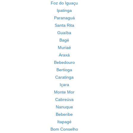
Foz do Iguaçu
Ipatinga
Paranaguá
Santa Rita
Guaíba
Bagé
Muriaé
Araxá
Bebedouro
Bertioga
Caratinga
Içara
Monte Mor
Cabreúva
Nanuque
Beberibe
Itapagé
Bom Conselho