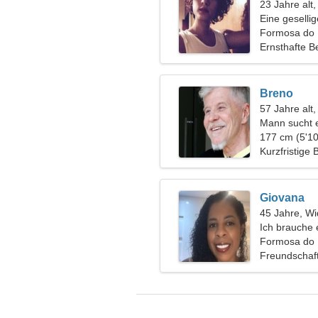
23 Jahre alt,
Eine geselli
Formosa do R
Ernsthafte B
Breno
57 Jahre alt
Mann sucht 
177 cm (5'10
Kurzfristige
Giovana
45 Jahre, Wi
Ich brauche 
zusammen Sk
Formosa do R
Freundschaf