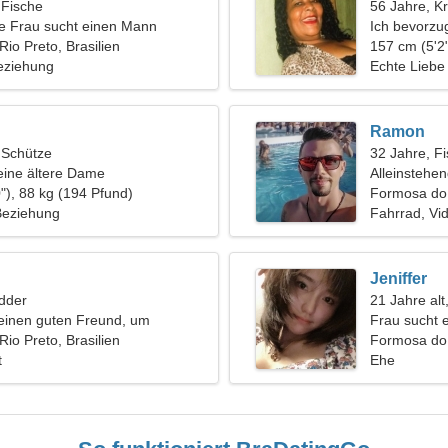
 Fische
56 Jahre, K
ge Frau sucht einen Mann
Ich bevorzu
io Preto, Brasilien
157 cm (5'2"
eziehung
Echte Liebe
Ramon
, Schütze
32 Jahre, F
eine ältere Dame
Alleinstehe
"), 88 kg (194 Pfund)
Formosa do 
 Beziehung
Fahrrad, Vi
Jeniffer
dder
21 Jahre alt
einen guten Freund, um
Frau sucht 
i zu fahren
io Preto, Brasilien
Formosa do 
t
Ehe