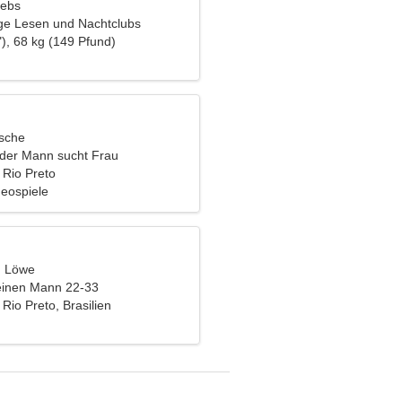
rebs
ge Lesen und Nachtclubs
), 68 kg (149 Pfund)
ische
nder Mann sucht Frau
Rio Preto
deospiele
, Löwe
einen Mann 22-33
Rio Preto, Brasilien