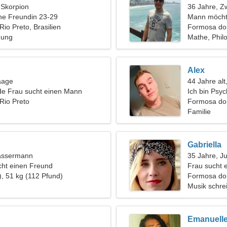
, Skorpion
36 Jahre, Zw
ine Freundin 23-29
Mann möcht
io Preto, Brasilien
Formosa do 
hung
Mathe, Phil
Alex
aage
44 Jahre alt
de Frau sucht einen Mann
Ich bin Psy
Rio Preto
Frau
Formosa do 
Familie
Gabriella
assermann
35 Jahre, J
ht einen Freund
Frau sucht 
), 51 kg (112 Pfund)
Formosa do 
Musik schre
Emanuell