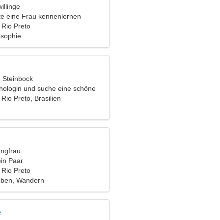
illinge
e eine Frau kennenlernen
Rio Preto
osophie
, Steinbock
chologin und suche eine schöne
Rio Preto, Brasilien
ungfrau
ein Paar
Rio Preto
iben, Wandern
e