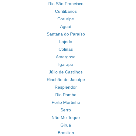
Rio São Francisco
Curitibanos
Coruripe
Aguaí
Santana do Paraíso
Lajedo
Colinas
Amargosa
Igarapé
Júlio de Castilhos
Riachão do Jacuípe
Resplendor
Rio Pomba
Porto Murtinho
Serro
Não Me Toque
Giruá
Brasilien