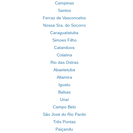
Campinas
Santos
Ferraz de Vasconcelos
Nossa Sra. do Socorro
Caraguatatuba
Simoes Filho
Catanduva
Colatina
Rio das Ostras
Abaetetuba
Altamira
Iguatu
Balsas
Unaí
Campo Belo
São José do Rio Pardo
Três Pontas
Paiçandu